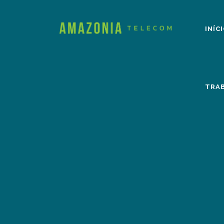
INÍC
TRA